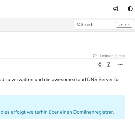
Search
CMD+K
Press CMD+K to open search
1 minute(s) read
ud zu verwalten und die awesome.cloud DNS Server für
 dies erfolgt weiterhin über einen Domänenregistrar.