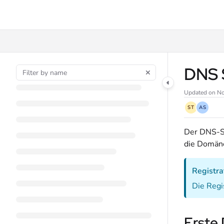
Documentation Index
Fetch the complete documentation index at:
https://docs.awesome.cloud/llms
Use this file to discover all available pages before exploring further.
DNS 
Updated on
No
ST
AS
Der DNS-Se
die Domän
Registr
Die Regi
Erste