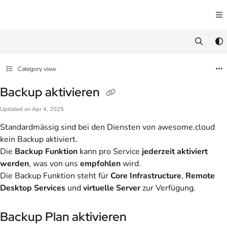
Documentation Index
Fetch the complete documentation index at:
https://docs.awesome.cloud/llms.txt
Use this file to discover all available pages before exploring further.
Category view
Backup aktivieren
Updated on
Apr 4, 2025
Standardmässig sind bei den Diensten von awesome.cloud
kein Backup aktiviert.
Die
Backup Funktion
kann pro Service
jederzeit
aktiviert
werden
, was von uns
empfohlen
wird.
Die Backup Funktion steht für
Core Infrastructure
,
Remote
Desktop Services
und
virtuelle Server
zur Verfügung.
Backup Plan aktivieren