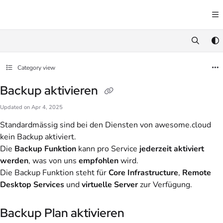
Documentation Index
Fetch the complete documentation index at:
https://docs.awesome.cloud/llms.txt
Use this file to discover all available pages before exploring further.
Category view
Backup aktivieren
Updated on
Apr 4, 2025
Standardmässig sind bei den Diensten von awesome.cloud
kein Backup aktiviert.
Die
Backup Funktion
kann pro Service
jederzeit
aktiviert
werden
, was von uns
empfohlen
wird.
Die Backup Funktion steht für
Core Infrastructure
,
Remote
Desktop Services
und
virtuelle Server
zur Verfügung.
Backup Plan aktivieren